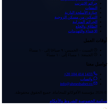
جرائم الانترنت
النفقات
حيازة الأسلحة النارية
التمكين من مسكن الزوجية
الجرائم المنزلية
الطلاق والخلع
الاعتداء والتهديدات
أوقات العمل
السبت – الخميس: ٩ صباحًا إلى ١٠ مساءً
الجمعة: ١ مساءً إلى ١٠ مساءً
تواصل معنا
+20 104 414 1433
واتساب
info@ahmedsaber.co
© 2026 مؤسسة الأفوكاتو للمحاماة. جميع الحقوق محفوظة.
سياسة الخصوصية
الشروط والأحكام