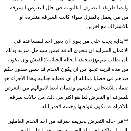
وايضا طريقه التصرف القانونيه في حال التعرض للسرقه
من من يعمل بالمنزل سواء كانت السرقه منفرده او
بالاشتراك مع اخرين
**بدايه يجب علي من ينوي ان يعين احد للمساعده في
الاعمال المنزليه ان يتحري الدقه فيمن سيدخل منزله وذلك
بان يطلب منهم((صحيفه الحاله الجنائيه))الفيش وان يكون
من مده قريبه تجنبا من ان يكون الخدم قد سبق صدور حكم
ضدهم في قضايا مماثله او اي قضايه جنائيه وهذا الاجراء هو
ضمان للاشخاص انفسهم وضمان ايضا لاموالهم من التعرض
للسرقه او التعرض لما هو اكثر من ذلك من حالات سرقه
بالاكراه قد تكون عواقبها وخيمه لاقدر الله..
**في حاله التعرض لجريمه سرقه من احد الخدم العاملين
بالمنزل واكتشاف تلك الجريمه يجب فورا علي المجني