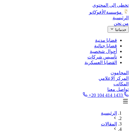
تخطى إلى المحتوى
مؤسسة
الأفوكاتو
الرئيسية
من نحن
خدماتنا
قضايا مدنية
قضايا جنائية
أحوال شخصية
تأسيس شركات
القضايا العسكرية
المحامون
المركز الإعلامي
المكاتب
تواصل معنا
+20 104 414 1433
الرئيسية
المقالات