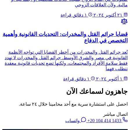
مالية. ولأن العلاقات الزوجي
٢١ أكتوبر ٢٠٢٤
١ دقائق قراءة
قضايا جرائم القتل والمخدرات: التحديات القانونية وأهمية
التخصص في الدفاع
تُعد جرائم القتل والمخدرات من أخطر القضايا التي تواجه الأنظمة
القانونية في مصر والشرق الأوسط. جرائم القتل والمخدرات لا تهدد
فقط سلامة الأفراد والمجتمعات، ولكنها تضع تحديات قانونية معقدة
تتطلب فهماً
١ أكتوبر ٢٠٢٤
١ دقائق قراءة
جاهزون لسماعك الآن
احصل على استشارة سرية مع أحد محامينا خلال ٢٤ ساعة.
اتصال مباشر
+20 104 414 1433
واتساب