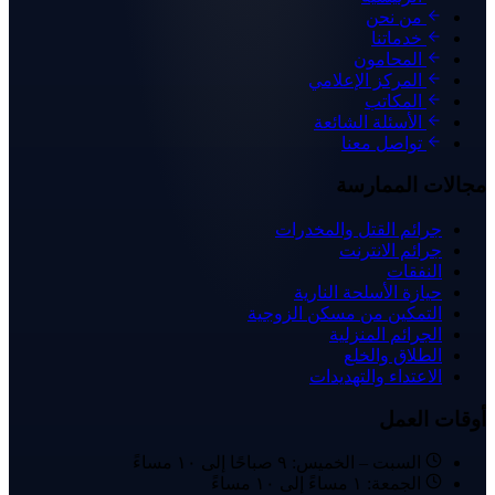
من نحن
خدماتنا
المحامون
المركز الإعلامي
المكاتب
الأسئلة الشائعة
تواصل معنا
مجالات الممارسة
جرائم القتل والمخدرات
جرائم الانترنت
النفقات
حيازة الأسلحة النارية
التمكين من مسكن الزوجية
الجرائم المنزلية
الطلاق والخلع
الاعتداء والتهديدات
أوقات العمل
السبت – الخميس: ٩ صباحًا إلى ١٠ مساءً
الجمعة: ١ مساءً إلى ١٠ مساءً