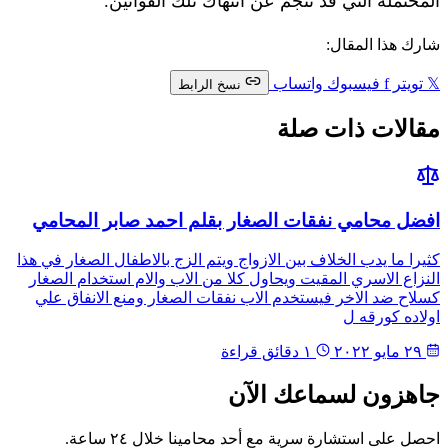
المحتملة التي قد تنجم عن انتهاك تلك القوانين.
شارك هذا المقال:
𝕏
تويتر
f
فيسبوك
واتساب
نسخ الرابط
مقالات ذات صلة
افضل محامي نفقات الصغار بقلم احمد صابر المحامي
كثيرا ما يدب الخلاف بين الازواج ويتم الزج بالاطفال الصغار في هذا
النزاع الاسري المقيت ويحاول كلا من الاب والام استخدام الصغار
كسلاح ضد الاخر فيستخدم الاب نفقات الصغار ومنع الانفاق علي
اولاده كورقه ل
٢٩ مايو ٢٠٢٢
١ دقائق قراءة
جاهزون لسماعك الآن
احصل على استشارة سرية مع أحد محامينا خلال ٢٤ ساعة.