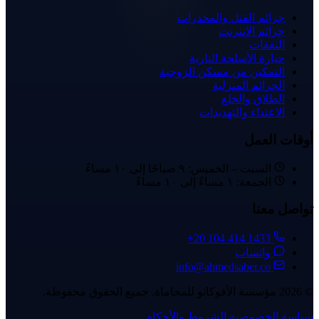
جرائم القتل والمخدرات
جرائم الانترنت
النفقات
حيازة الأسلحة النارية
التمكين من مسكن الزوجية
الجرائم المنزلية
الطلاق والخلع
الاعتداء والتهديدات
أوقات العمل
السبت – الخميس: ٩ صباحًا إلى ١٠ مساءً
الجمعة: ١ مساءً إلى ١٠ مساءً
تواصل معنا
+20 104 414 1433
واتساب
info@ahmedsaber.co
© 2026 مؤسسة الأفوكاتو للمحاماة. جميع الحقوق محفوظة.
سياسة الخصوصية
الشروط والأحكام