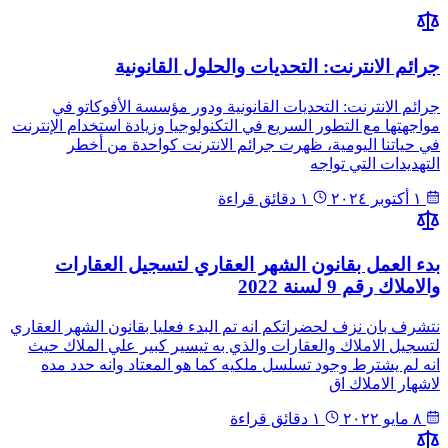
جرائم الانترنت: التحديات والحلول القانونية
جرائم الانترنت: التحديات القانونية ودور مؤسسة الأفوكاتو في
مواجهتها مع التطور السريع في التكنولوجيا وزيادة استخدام الإنترنت
في حياتنا اليومية، ظهرت جرائم الانترنت كواحدة من أخطر
التهديدات التي تواجه
١ أكتوبر ٢٠٢٤
١ دقائق قراءة
بدء العمل بقانون الشهر العقاري لتسجيل العقارات
والاملاك رقم 9 لسنة 2022
نتشرف بان نزف لحضراتكم انه تم البدء فعليا بقانون الشهر العقاري
لتسجيل الاملاك والعقارات والذي به تيسير كبير علي الملاك حيث
انه لم يشترط وجود تسلسل ملكيه كما هو المعتاد وانه حدد مده
لاشهار الاملاك اق
٨ مايو ٢٠٢٢
١ دقائق قراءة