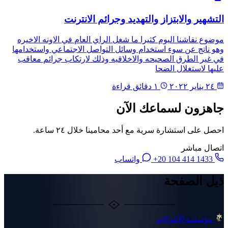
التشهير والابتزاز والتهديد وجرائم الانترنت
موضوع نقاشنا اليوم كثيرا ما شغل الراي العام في الاونه الاخيره
وهو ناتج عن سوء استخدام وسائل التواصل الاجتماعي واستخدامها
في غير الطرق الصحيحه والاخلاقيه وذلك لارتكاب جرائم معاقب
عليها لاستغلال الضحا
٢٤ يناير ٢٠٢٢
١ دقائق قراءة
جاهزون لسماعك الآن
احصل على استشارة سرية مع أحد محامينا خلال ٢٤ ساعة.
اتصال مباشر
+20 104 414 1433
واتساب
ذيل الصفحة
مؤسسة
الأفوكاتو