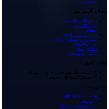
تواصل معنا
مجالات الممارسة
جرائم القتل والمخدرات
جرائم الانترنت
النفقات
حيازة الأسلحة النارية
التمكين من مسكن الزوجية
الجرائم المنزلية
الطلاق والخلع
الاعتداء والتهديدات
أوقات العمل
السبت – الخميس: ٩ صباحًا إلى ١٠ مساءً
الجمعة: ١ مساءً إلى ١٠ مساءً
تواصل معنا
+20 104 414 1433
واتساب
info@ahmedsaber.co