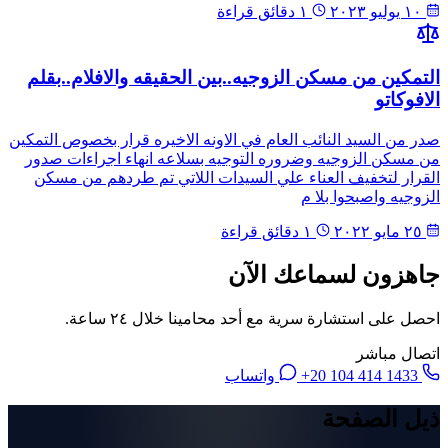
١٠ يوليو ٢٠٢٣
١ دقائق قراءة
التمكين من مسكن الزوجيه..بين الحقيقه والافلام..بقلم
الافوكاتو
صدر من السيد النائب العام في الاونه الاخيره قرار بخصوص التمكين
من مسكن الزوجيه وضروره التوجيه بسلاعه انهاء اجراءات صدور
القرار لتخفيف العناء علي السيدات اللاتي تم طردهم من مسكن
الزوجيه واصبحوا بلا م
٢٥ مايو ٢٠٢٢
١ دقائق قراءة
جاهزون لسماعك الآن
احصل على استشارة سرية مع أحد محامينا خلال ٢٤ ساعة.
اتصال مباشر
+20 104 414 1433
واتساب
ذيل الصفحة