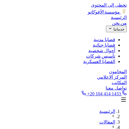
تخطى إلى المحتوى
مؤسسة
الأفوكاتو
الرئيسية
من نحن
خدماتنا
قضايا مدنية
قضايا جنائية
أحوال شخصية
تأسيس شركات
القضايا العسكرية
المحامون
المركز الإعلامي
المكاتب
تواصل معنا
+20 104 414 1433
الرئيسية
المقالات