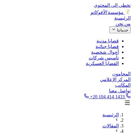
تخطى إلى المحتوى
مؤسسة
الأفوكاتو
الرئيسية
من نحن
خدماتنا
قضايا مدنية
قضايا جنائية
أحوال شخصية
تأسيس شركات
القضايا العسكرية
المحامون
المركز الإعلامي
المكاتب
تواصل معنا
+20 104 414 1433
الرئيسية
المقالات