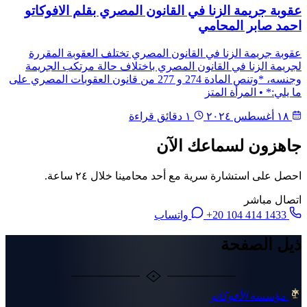
عقوبة جريمة الزنا في القانون المصري بقلم الافوكاتو
احمد صابر المحامي
عقوبة جريمة الزنا في القانون المصري تختلف العقوبة المقررة
لجريمة الزنا في القانون المصري باختلاف حالة مرتكب الجريمة
وجنسه، *وتنص المادة 274 و 277 من قانون العقوبات المصري على
ما يلي:* • المرأة المتز
١٨ أغسطس ٢٠٢٤
١ دقائق قراءة
جاهزون لسماعك الآن
احصل على استشارة سرية مع أحد محامينا خلال ٢٤ ساعة.
اتصال مباشر
+20 104 414 1433
واتساب
ذيل الصفحة
مؤسسة
الأفوكاتو