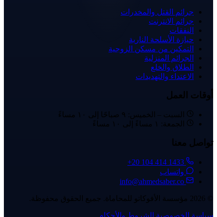
جرائم القتل والمخدرات
جرائم الانترنت
النفقات
حيازة الأسلحة النارية
التمكين من مسكن الزوجية
الجرائم المنزلية
الطلاق والخلع
الاعتداء والتهديدات
أوقات العمل
السبت – الخميس: ٩ صباحًا إلى ١٠ مساءً
الجمعة: ١ مساءً إلى ١٠ مساءً
تواصل معنا
+20 104 414 1433
واتساب
info@ahmedsaber.co
© 2026 مؤسسة الأفوكاتو للمحاماة. جميع الحقوق محفوظة.
سياسة الخصوصية
الشروط والأحكام