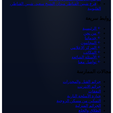
فرع شبين القناطر
ميدان الشيخ سعيد، شبين القناطر،
القليوبية
روابط سريعة
الرئيسية
من نحن
خدماتنا
المحامون
المركز الإعلامي
المكاتب
الأسئلة الشائعة
تواصل معنا
مجالات الممارسة
جرائم القتل والمخدرات
جرائم الانترنت
النفقات
حيازة الأسلحة النارية
التمكين من مسكن الزوجية
الجرائم المنزلية
الطلاق والخلع